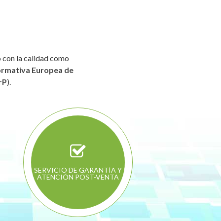
I
o con la calidad como
rmativa Europea de
rP
).
SERVICIO DE GARANTÍA Y
ATENCIÓN POST-VENTA