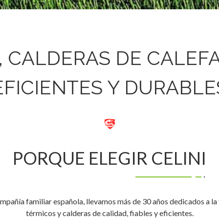
, CALDERAS DE CALEF
EFICIENTES Y DURABLE
PORQUE ELEGIR CELINI
compañía familiar española, llevamos más de 30 años dedicados a la
térmicos y calderas de calidad, fiables y eficientes.